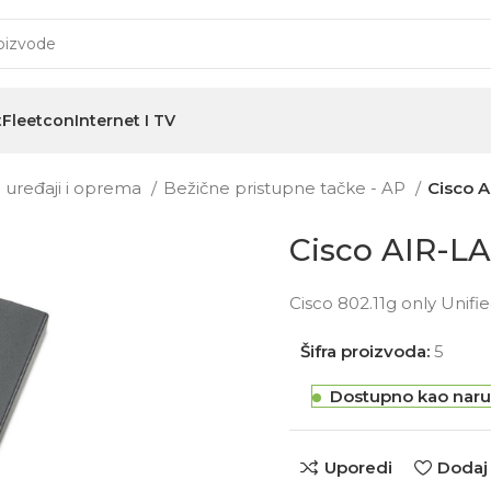
t
Fleetcon
Internet I TV
i uređaji i oprema
Bežične pristupne tačke - AP
Cisco 
Cisco AIR-L
Cisco 802.11g only Unifi
Šifra proizvoda:
5
Dostupno kao naru
Uporedi
Dodaj 