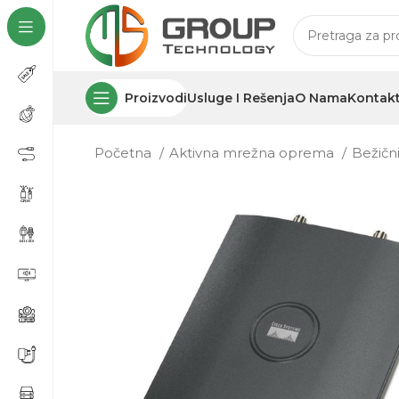
Proizvodi
Usluge I Rešenja
O Nama
Kontak
Početna
Aktivna mrežna oprema
Bežičn