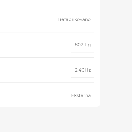
Refabrikovano
802.11g
2.4GHz
Eksterna