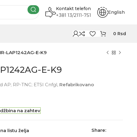
Kontakt telefon
English
+381 13/2111-751
0
Rsd
AIR-LAP1242AG-E-K9
AP1242AG-E-K9
ed AP; RP-TNC; ETSI Cnfgl,
Refabrikovano
džbina na zahtev
Share:
na listu želja