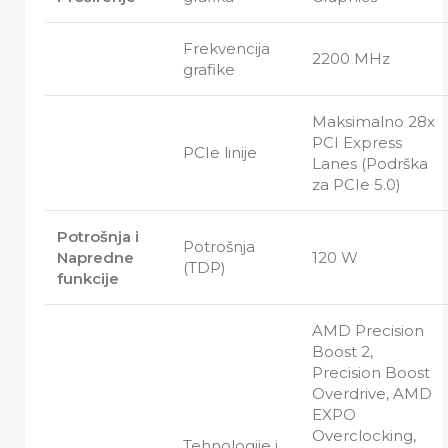
Frekvencija
2200 MHz
grafike
Maksimalno 28x
PCI Express
PCIe linije
Lanes (Podrška
za PCIe 5.0)
Potrošnja i
Potrošnja
Napredne
120 W
(TDP)
funkcije
AMD Precision
Boost 2,
Precision Boost
Overdrive, AMD
EXPO
Overclocking,
Tehnologije i