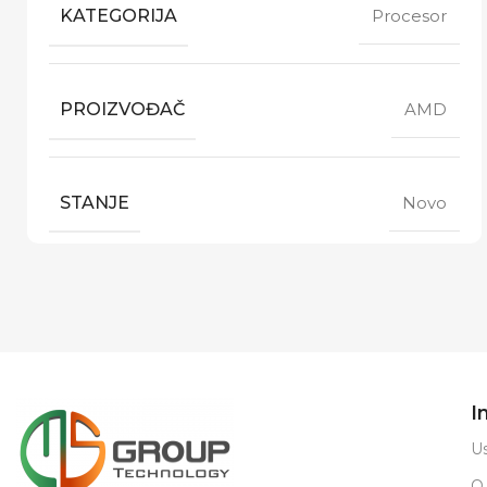
KATEGORIJA
Procesor
PROIZVOĐAČ
AMD
STANJE
Novo
I
Us
O