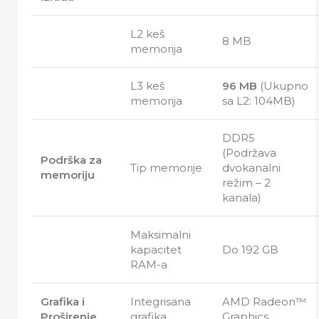
L2 keš
8 MB
memorija
L3 keš
96 MB
(Ukupno
memorija
sa L2: 104MB)
DDR5
(Podržava
Podrška za
Tip memorije
dvokanalni
memoriju
režim – 2
kanala)
Maksimalni
kapacitet
Do 192 GB
RAM-a
Grafika i
Integrisana
AMD Radeon™
Proširenje
grafika
Graphics