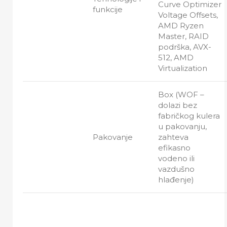
Curve Optimizer
funkcije
Voltage Offsets,
AMD Ryzen
Master, RAID
podrška, AVX-
512, AMD
Virtualization
Box (WOF –
dolazi bez
fabričkog kulera
u pakovanju,
Pakovanje
zahteva
efikasno
vodeno ili
vazdušno
hlađenje)