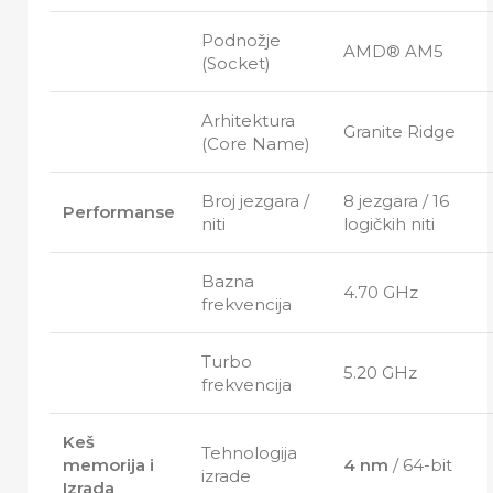
Podnožje
AMD® AM5
(Socket)
Arhitektura
Granite Ridge
(Core Name)
Broj jezgara /
8 jezgara / 16
Performanse
niti
logičkih niti
Bazna
4.70 GHz
frekvencija
Turbo
5.20 GHz
frekvencija
Keš
Tehnologija
memorija i
4 nm
/ 64-bit
izrade
Izrada