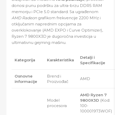
donosi punu podršku za ultra-brzu DDR5 RAM
memoriju i PCIe 5.0 standard. Sa ugrađenom
AMD Radeon
grafikom frekvencije 2200 MHz i
otključanim naprednim opcijama za
overklokovanje (AMD EXPO i Curve Optimizer),
Ryzen 7 9800X3D je dugoročna investicija u
ultimativnu gejming mašinu.
Detalji i
Kategorija
Karakteristika
Specifikacije
Osnovne
Brend i
AMD
informacije
Proizvođač
AMD Ryzen 7
Model
9800X3D
(Kod:
procesora
100-
100001973WOF)