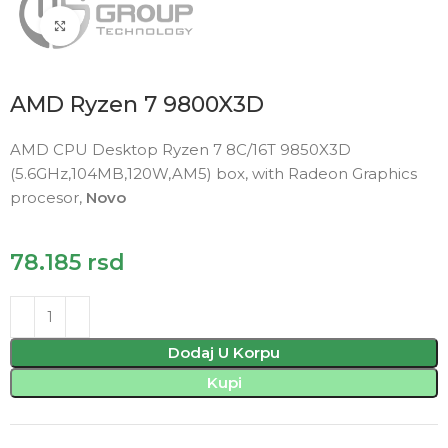
Click to enlarge
AMD Ryzen 7 9800X3D
AMD CPU Desktop Ryzen 7 8C/16T 9850X3D
(5.6GHz,104MB,120W,AM5) box, with Radeon Graphics
procesor,
Novo
78.185
rsd
Dodaj U Korpu
Kupi