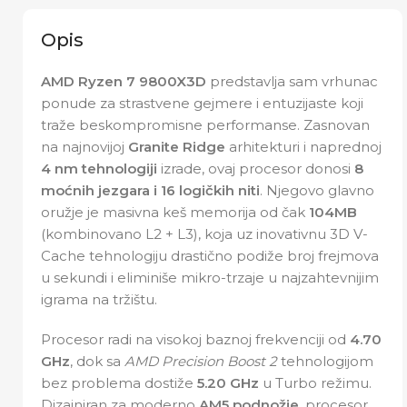
Opis
AMD Ryzen 7 9800X3D
predstavlja sam vrhunac
ponude za strastvene gejmere i entuzijaste koji
traže beskompromisne performanse. Zasnovan
na najnovijoj
Granite Ridge
arhitekturi i naprednoj
4 nm tehnologiji
izrade, ovaj procesor donosi
8
moćnih jezgara i 16 logičkih niti
. Njegovo glavno
oružje je masivna keš memorija od čak
104MB
(kombinovano L2 + L3), koja uz inovativnu 3D V-
Cache tehnologiju drastično podiže broj frejmova
u sekundi i eliminiše mikro-trzaje u najzahtevnijim
igrama na tržištu.
Procesor radi na visokoj baznoj frekvenciji od
4.70
GHz
, dok sa
AMD Precision Boost 2
tehnologijom
bez problema dostiže
5.20 GHz
u Turbo režimu.
Dizajniran za moderno
AM5 podnožje
, procesor