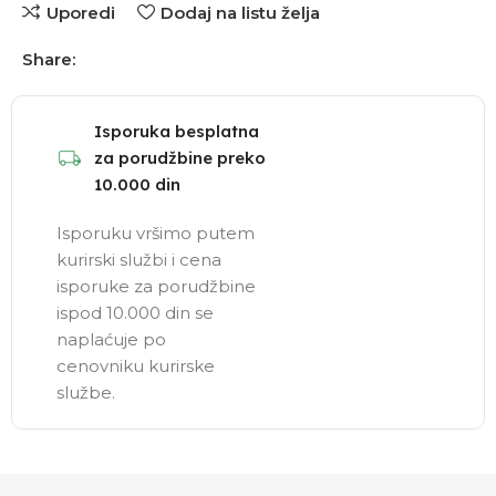
Uporedi
Dodaj na listu želja
Share:
Isporuka besplatna
za porudžbine preko
10.000 din
Isporuku vršimo putem
kurirski službi i cena
isporuke za porudžbine
ispod 10.000 din se
naplaćuje po
cenovniku kurirske
službe.