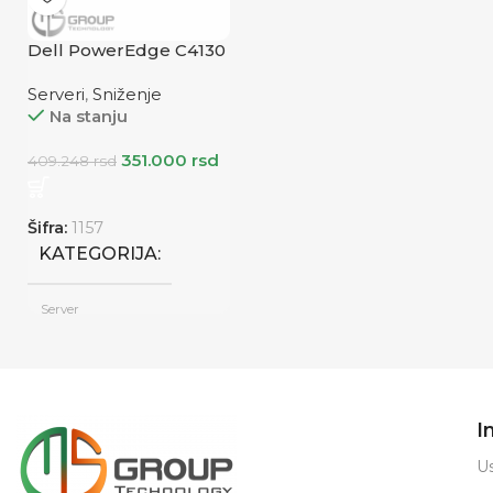
Dell PowerEdge C4130
Serveri
,
Sniženje
Na stanju
351.000
rsd
409.248
rsd
Šifra:
1157
KATEGORIJA
Server
PROIZVOĐAČ
Dell
I
Us
Renew
STANJE