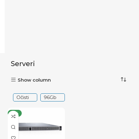
Serveri
Show column
Očisti
96Gb
-14%